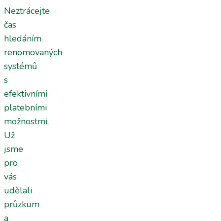
Neztrácejte
čas
hledáním
renomovaných
systémů
s
efektivními
platebními
možnostmi.
Už
jsme
pro
vás
udělali
průzkum
a