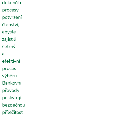
dokončili
procesy
potvrzení
členství,
abyste
zajistili
šetrný
a
efektivní
proces
výběru.
Bankovní
převody
poskytují
bezpečnou
příležitost