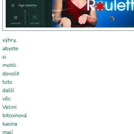
výhry,
abyste
si
mohli
dovolit
tuto
další
věc.
Velmi
bitcoinová
kasina
mají