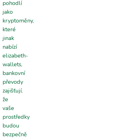
pohodlí
jako
kryptoměny,
které
jinak
nabízí
elizabeth-
wallets,
bankovní
převody
zajišťují,
že
vaše
prostředky
budou
bezpečně