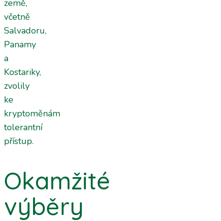
země,
včetně
Salvadoru,
Panamy
a
Kostariky,
zvolily
ke
kryptoměnám
tolerantní
přístup.
Okamžité
výběry