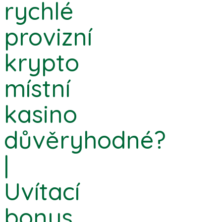
rychlé
provizní
krypto
místní
kasino
důvěryhodné?
|
Uvítací
bonus