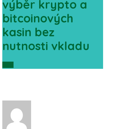
výběr krypto a
bitcoinových
kasin bez
nutnosti vkladu
Scroll