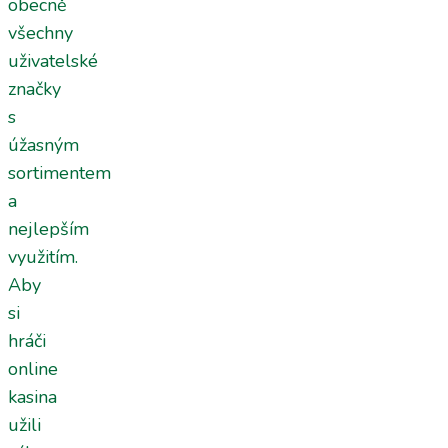
obecně
všechny
uživatelské
značky
s
úžasným
sortimentem
a
nejlepším
využitím.
Aby
si
hráči
online
kasina
užili