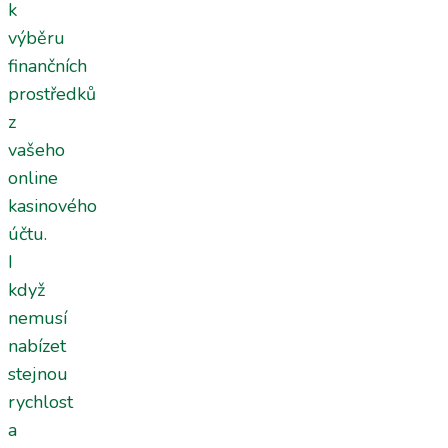
k
výběru
finančních
prostředků
z
vašeho
online
kasinového
účtu.
I
když
nemusí
nabízet
stejnou
rychlost
a