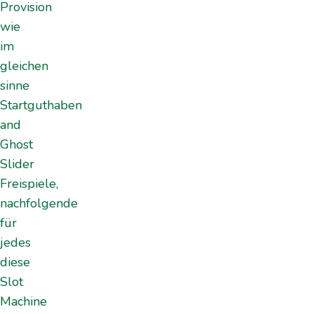
Provision
wie
im
gleichen
sinne
Startguthaben
and
Ghost
Slider
Freispiele,
nachfolgende
für
jedes
diese
Slot
Machine