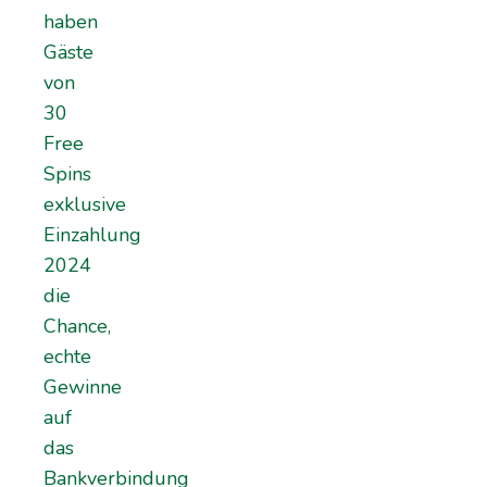
haben
Gäste
von
30
Free
Spins
exklusive
Einzahlung
2024
die
Chance,
echte
Gewinne
auf
das
Bankverbindung