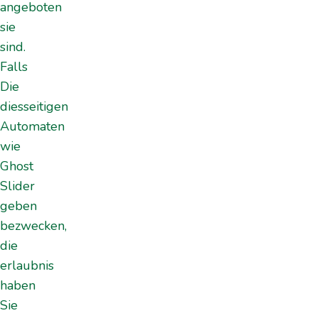
angeboten
sie
sind.
Falls
Die
diesseitigen
Automaten
wie
Ghost
Slider
geben
bezwecken,
die
erlaubnis
haben
Sie