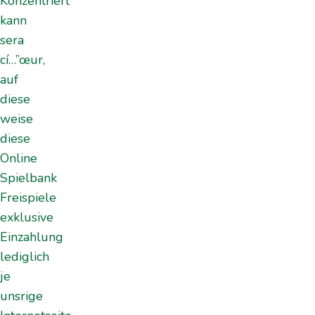
Konzentriert
kann
sera
cí…”œur,
auf
diese
weise
diese
Online
Spielbank
Freispiele
exklusive
Einzahlung
lediglich
je
unsrige