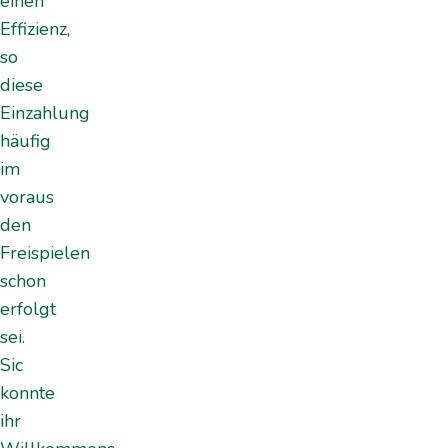
einen
Effizienz,
so
diese
Einzahlung
häufig
im
voraus
den
Freispielen
schon
erfolgt
sei.
Sic
konnte
ihr