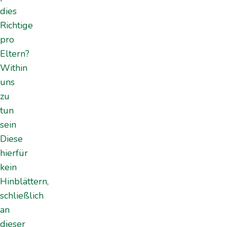
dies
Richtige
pro
Eltern?
Within
uns
zu
tun
sein
Diese
hierfür
kein
Hinblättern,
schließlich
an
dieser