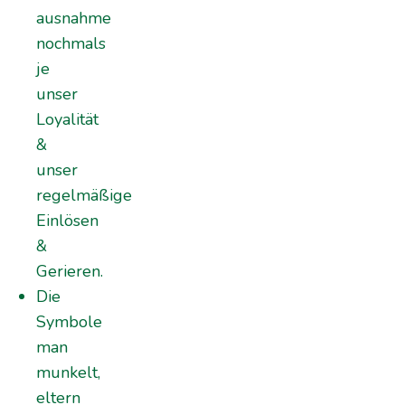
ausnahme
nochmals
je
unser
Loyalität
&
unser
regelmäßige
Einlösen
&
Gerieren.
Die
Symbole
man
munkelt,
eltern