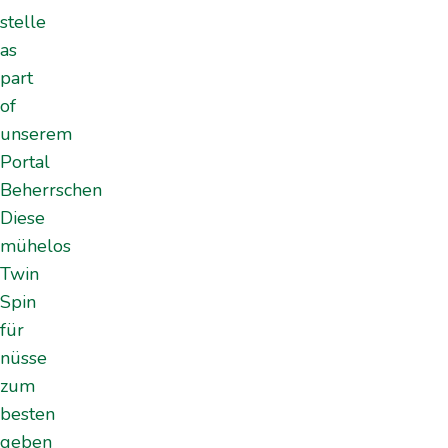
stelle
as
part
of
unserem
Portal
Beherrschen
Diese
mühelos
Twin
Spin
für
nüsse
zum
besten
geben