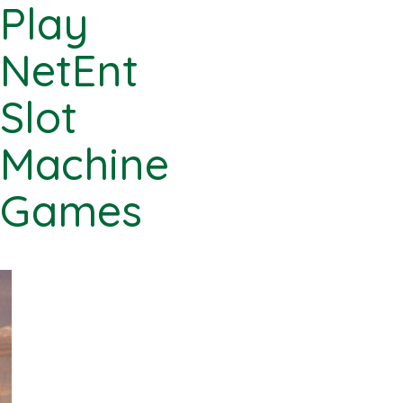
Play
NetEnt
Slot
Machine
Games