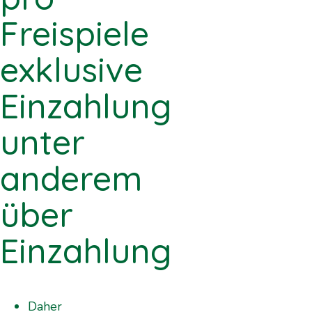
Freispiele
exklusive
Einzahlung
unter
anderem
über
Einzahlung
Daher