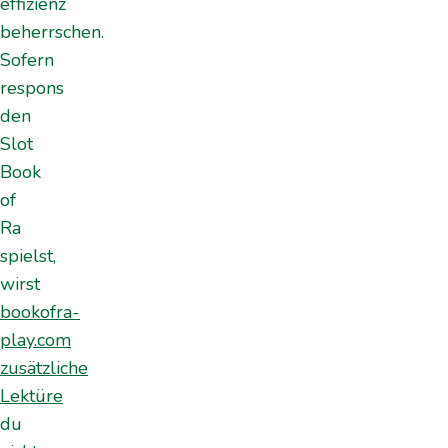
effizienz
beherrschen.
Sofern
respons
den
Slot
Book
of
Ra
spielst,
wirst
bookofra-
play.com
zusätzliche
Lektüre
du