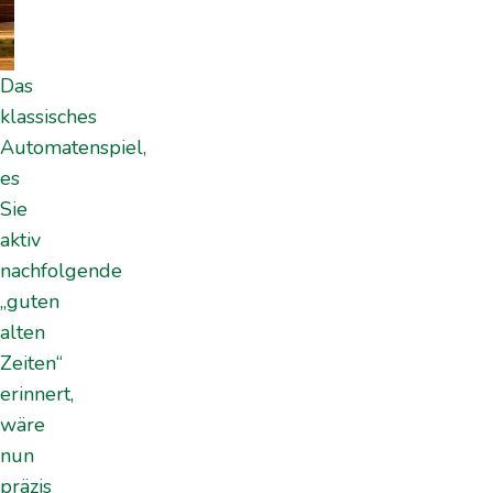
Das
klassisches
Automatenspiel,
es
Sie
aktiv
nachfolgende
„guten
alten
Zeiten“
erinnert,
wäre
nun
präzis