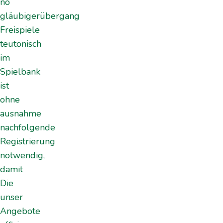
no
gläubigerübergang
Freispiele
teutonisch
im
Spielbank
ist
ohne
ausnahme
nachfolgende
Registrierung
notwendig,
damit
Die
unser
Angebote