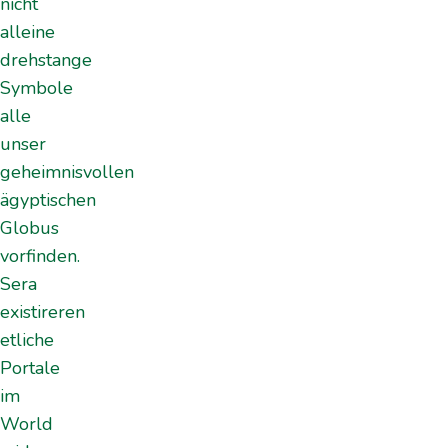
nicht
alleine
drehstange
Symbole
alle
unser
geheimnisvollen
ägyptischen
Globus
vorfinden.
Sera
existireren
etliche
Portale
im
World